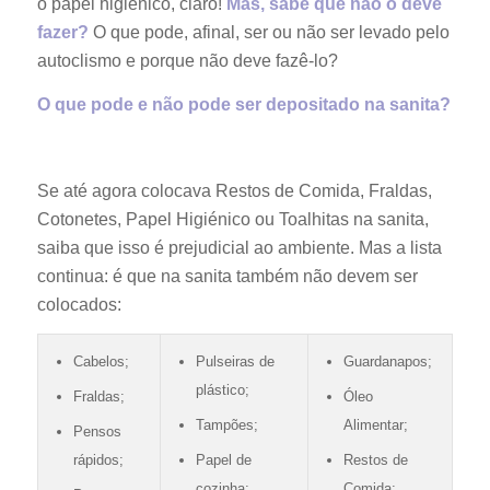
o papel higiénico, claro!
Mas, sabe que não o deve
fazer?
O que pode, afinal, ser ou não ser levado pelo
autoclismo e porque não deve fazê-lo?
O que pode e não pode ser depositado na sanita?
Se até agora colocava Restos de Comida, Fraldas,
Cotonetes, Papel Higiénico ou Toalhitas na sanita,
saiba que isso é prejudicial ao ambiente. Mas a lista
continua: é que na sanita também não devem ser
colocados:
Cabelos;
Pulseiras de
Guardanapos;
plástico;
Fraldas;
Óleo
Tampões;
Alimentar;
Pensos
rápidos;
Papel de
Restos de
cozinha;
Comida;