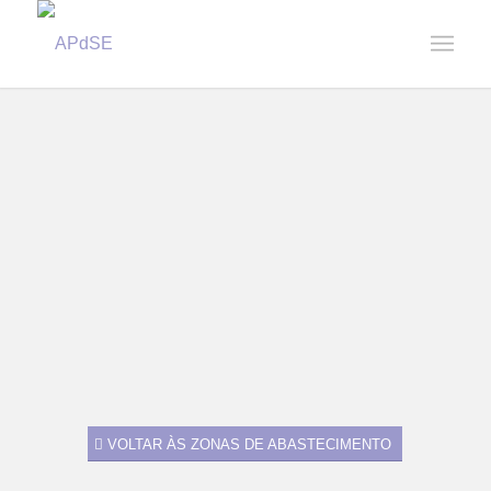
Home
/
A nossa Água
/
Controlo de Qualidade
/
ZA Ponte de Juncais
VOLTAR ÀS ZONAS DE ABASTECIMENTO