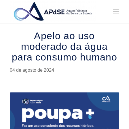
Home
/
Notícias
/
Avisos
/
Apelo ao uso moderado da água da rede pública
Apelo ao uso
moderado da água
para consumo humano
04 de agosto de 2024