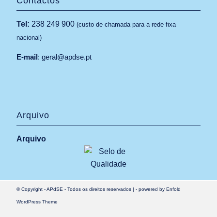
Contactos
Tel:
238 249 900
(custo de chamada para a rede fixa
nacional)
E-mail
:
geral@apdse.pt
Arquivo
Arquivo
© Copyright -
APdSE
- Todos os direitos reservados |
-
powered by Enfold
WordPress Theme