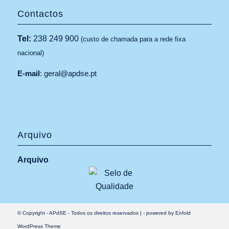
Contactos
Tel:
238 249 900
(custo de chamada para a rede fixa
nacional)
E-mail
:
geral@apdse.pt
Arquivo
Arquivo
© Copyright -
APdSE
- Todos os direitos reservados |
-
powered by Enfold
WordPress Theme