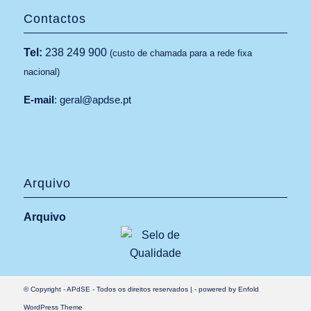
Contactos
Tel:
238 249 900
(custo de chamada para a rede fixa
nacional)
E-mail
:
geral@apdse.pt
Arquivo
Arquivo
© Copyright -
APdSE
- Todos os direitos reservados |
-
powered by Enfold
WordPress Theme