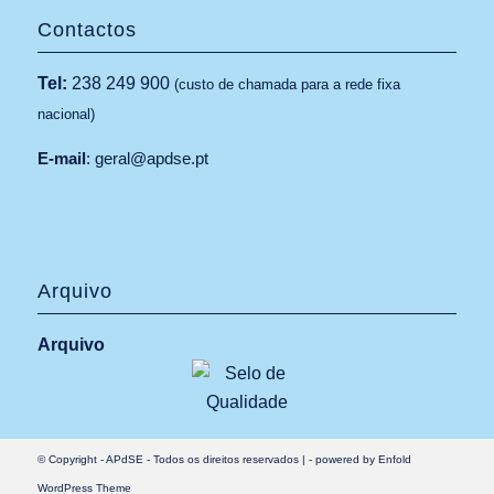
Contactos
Tel:
238 249 900
(custo de chamada para a rede fixa
nacional)
E-mail
:
geral@apdse.pt
Arquivo
Arquivo
© Copyright -
APdSE
- Todos os direitos reservados |
-
powered by Enfold
WordPress Theme