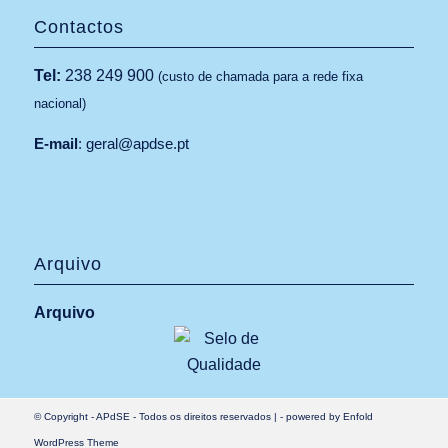
Contactos
Tel:
238 249 900
(custo de chamada para a rede fixa
nacional)
E-mail
:
geral@apdse.pt
Arquivo
Arquivo
© Copyright -
APdSE
- Todos os direitos reservados |
-
powered by Enfold
WordPress Theme