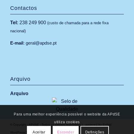
Contactos
Tel:
238 249 900
(custo de chamada para a rede fixa
nacional)
E-mail
:
geral@apdse.pt
Arquivo
Arquivo
Para uma melhor experiência possível o website da APdSE
utiliza cookies
© Copyright -
APdSE
- Todos os direitos reservados |
-
powered by Enfold
Aceitar
Esconder
Definições
WordPress Theme