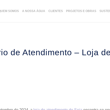
QUEM SOMOS
A NOSSA ÁGUA
CLIENTES
PROJETOS E OBRAS
SUSTE
io de Atendimento – Loja d
setembro de 2024 a
loja de atendimento de Seia
encontra-se en