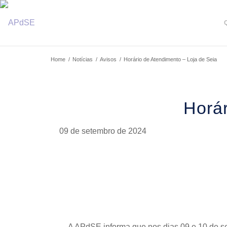
Home
/
Notícias
/
Avisos
/
Horário de Atendimento – Loja de Seia
Horár
09 de setembro de 2024
A APdSE informa que nos dias 09 e 10 de 