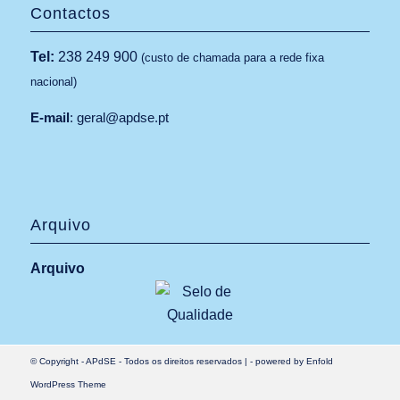
Contactos
Tel:
238 249 900
(custo de chamada para a rede fixa
nacional)
E-mail
:
geral@apdse.pt
Arquivo
Arquivo
© Copyright -
APdSE
- Todos os direitos reservados |
-
powered by Enfold
WordPress Theme