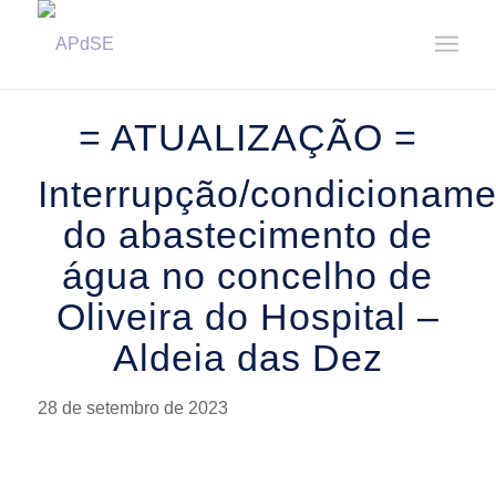
Home
/
Notícias
/
Avisos
/
Interrupção/condicionamento do abastecimento de água no concelho de Ol...
= ATUALIZAÇÃO =
Interrupção/condicioname
do abastecimento de
água no concelho de
Oliveira do Hospital –
Aldeia das Dez
28 de setembro de 2023