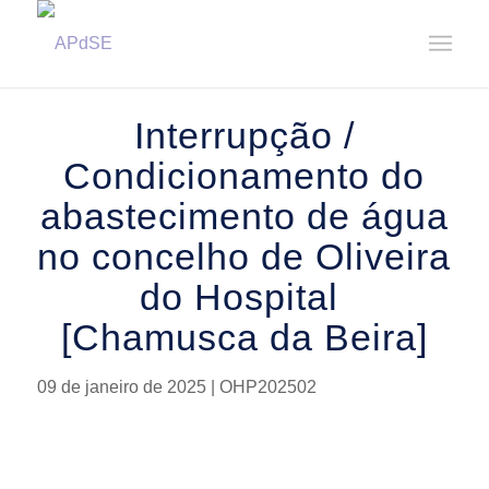
Home
/
Notícias
/
Avisos
/
Interrupção / Condicionamento do abastecimento de água no concelho de
Ol...
Interrupção /
Condicionamento do
abastecimento de água
no concelho de Oliveira
do Hospital
[Chamusca da Beira]
09 de janeiro de 2025 | OHP202502