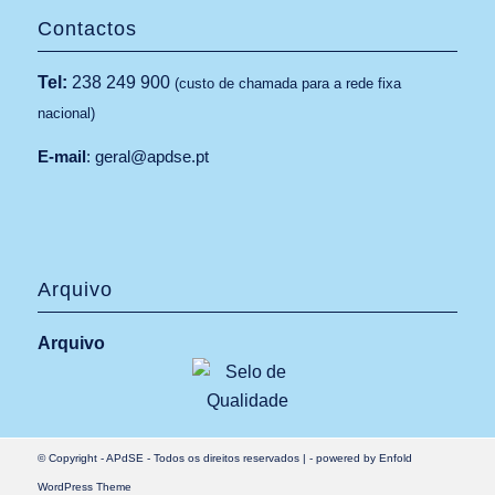
Contactos
Tel:
238 249 900
(custo de chamada para a rede fixa
nacional)
E-mail
:
geral@apdse.pt
Arquivo
Arquivo
© Copyright -
APdSE
- Todos os direitos reservados |
-
powered by Enfold
WordPress Theme