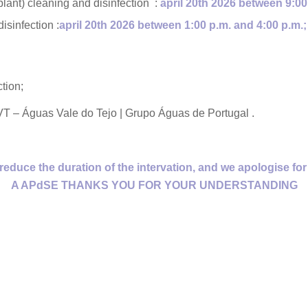
lant) cleaning and disinfection :
april 20th 2026
between 9:00 
isinfection :
april 20th 2026
between 1:00 p.m. and 4:00 p.m.;
tion;
T – Águas Vale do Tejo | Grupo Águas de Portugal .
o reduce the duration of the intervation, and we apologise f
A APdSE THANKS YOU FOR YOUR UNDERSTANDING