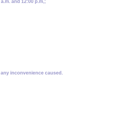
a.m. and 12:00 p.m,;
or any inconvenience caused.