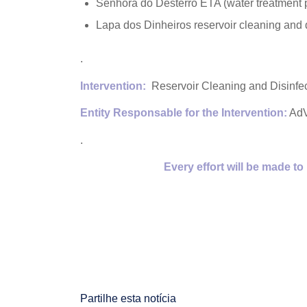
Senhora do Desterro ETA (water treatment p
Lapa dos Dinheiros reservoir cleaning and d
.
Intervention:
Reservoir Cleaning and Disinfec
Entity Responsable for the Intervention:
AdV
.
Every effort will be made t
Partilhe esta notícia