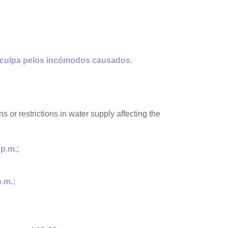
sculpa pelos incómodos causados.
 or restrictions in water supply affecting the
 p.m.
;
p.m.;