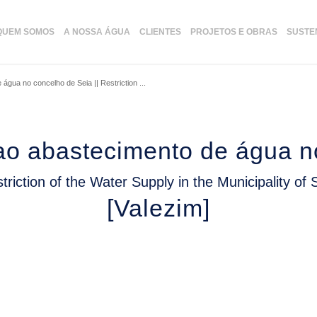
QUEM SOMOS
A NOSSA ÁGUA
CLIENTES
PROJETOS E OBRAS
SUSTE
gua no concelho de Seia || Restriction ...
o abastecimento de água n
triction of the Water Supply in the Municipality of 
[Valezim]