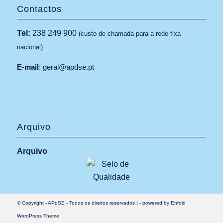
Contactos
Tel:
238 249 900
(custo de chamada para a rede fixa
nacional)
E-mail
:
geral@apdse.pt
Arquivo
Arquivo
© Copyright -
APdSE
- Todos os direitos reservados |
-
powered by Enfold
WordPress Theme