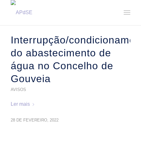
Home
/
Notícias
/
2022
/
Fevereiro
Interrupção/condicionamen
do abastecimento de
água no Concelho de
Gouveia
AVISOS
Ler mais
28 DE FEVEREIRO, 2022