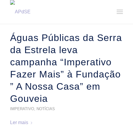
Home
/
Notícias
/
2025
/
Março
Águas Públicas da Serra
da Estrela leva
campanha “Imperativo
Fazer Mais” à Fundação
” A Nossa Casa” em
Gouveia
IMPERATIVO
,
NOTÍCIAS
Ler mais